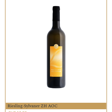
Riesling-Sylvaner ZH AOC