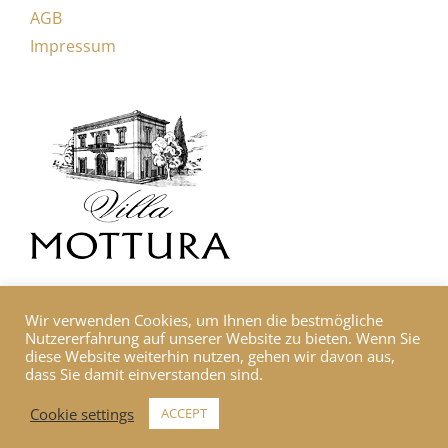
AGB
Impressum
Wir verwenden Cookies, um Ihnen die bestmögliche
Nutzererfahrung auf unserer Website zu bieten. Wenn Sie
diese Website weiterhin nutzen, gehen wir davon aus,
dass Sie damit einverstanden sind.
© 2020 Weine-Mottura. Das Copyright von Text und Bild liegt bei
Cookie settings
ACCEPT
Weine-Mottura