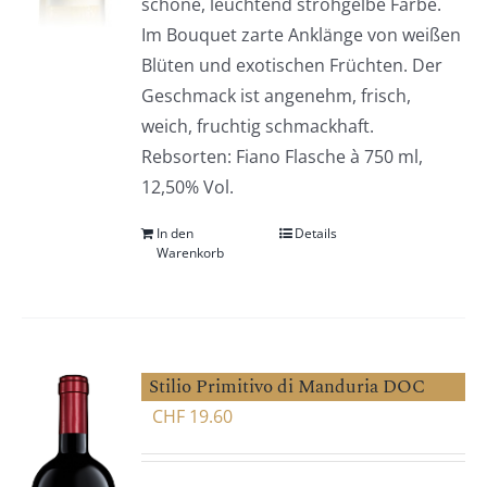
schöne, leuchtend strohgelbe Farbe.
Im Bouquet zarte Anklänge von weißen
Blüten und exotischen Früchten. Der
Geschmack ist angenehm, frisch,
weich, fruchtig schmackhaft.
Rebsorten: Fiano Flasche à 750 ml,
12,50% Vol.
In den
Details
Warenkorb
Stilio Primitivo di Manduria DOC
CHF
19.60