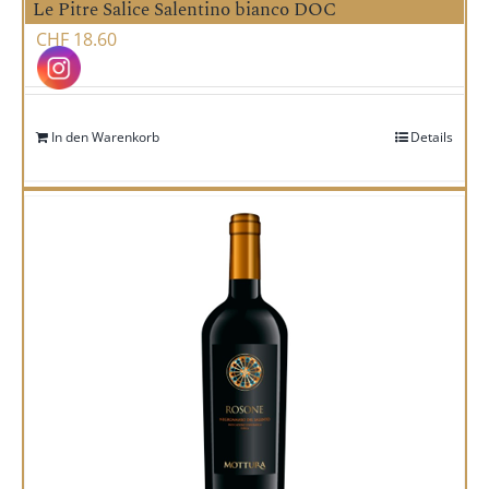
Le Pitre Salice Salentino bianco DOC
CHF
18.60
In den Warenkorb
Details