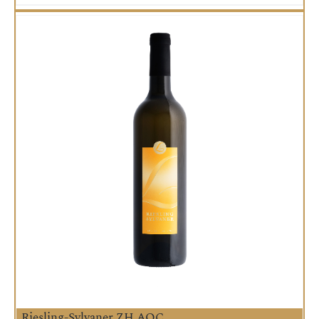
Riesling-Sylvaner ZH AOC