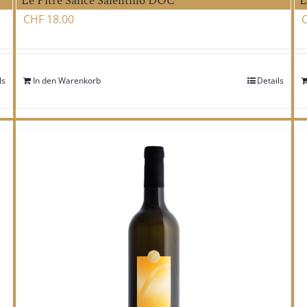
Le Pitre Salice Salentino DOC
L
CHF
18.00
ls
In den Warenkorb
Details