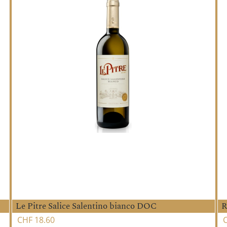
Le Pitre Salice Salentino bianco DOC
R
CHF
18.60