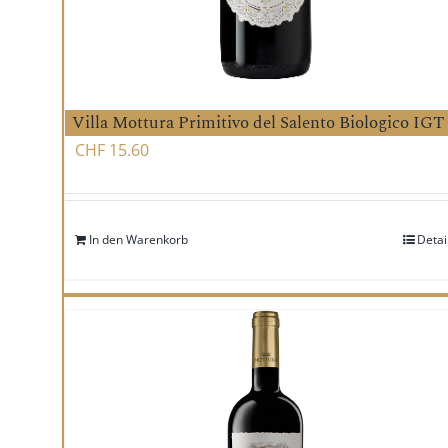
Villa Mottura Primitivo del Salento Biologico IGT
CHF
15.60
In den Warenkorb
Detai