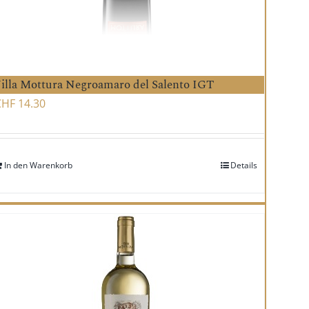
illa Mottura Negroamaro del Salento IGT
CHF
14.30
In den Warenkorb
Details