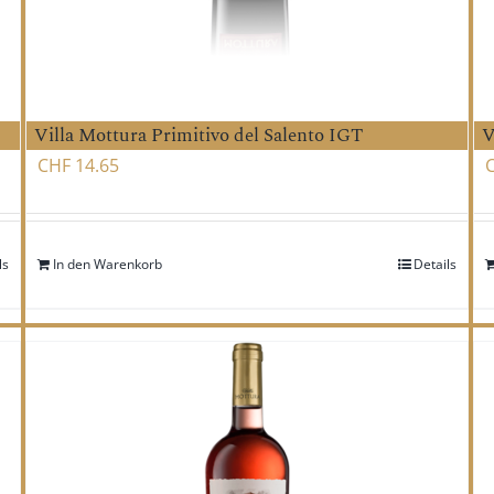
Villa Mottura Primitivo del Salento IGT
V
CHF
14.65
ls
In den Warenkorb
Details