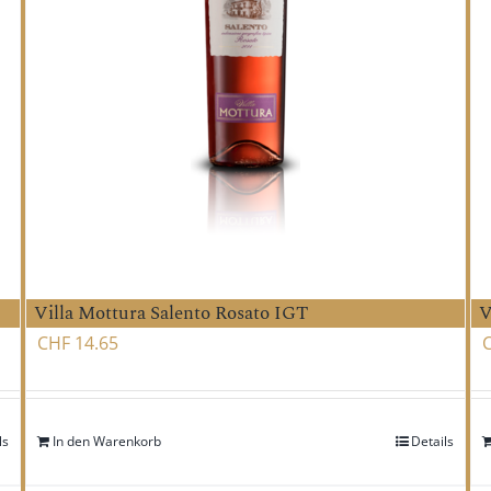
Villa Mottura Salento Rosato IGT
V
CHF
14.65
ls
In den Warenkorb
Details