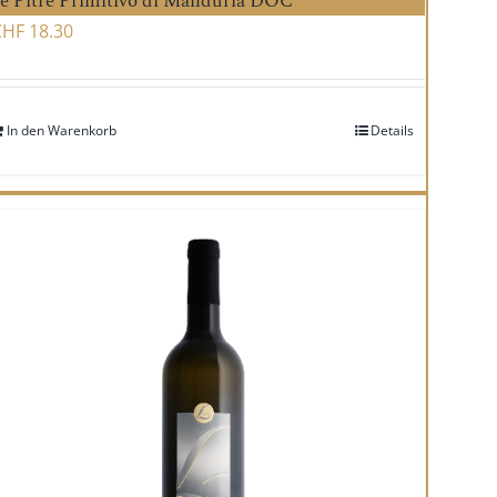
e Pitre Primitivo di Manduria DOC
CHF
18.30
In den Warenkorb
Details