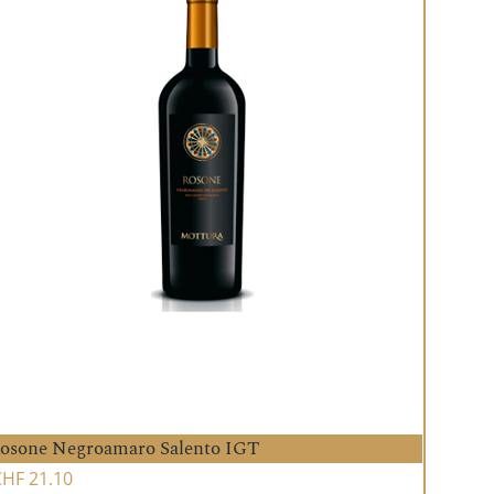
osone Negroamaro Salento IGT
CHF
21.10