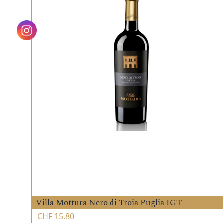
Villa Mottura Nero di Troia Puglia IGT
CHF
15.80