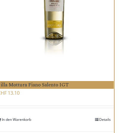
illa Mottura Fiano Salento IGT
CHF
13.10
In den Warenkorb
Details